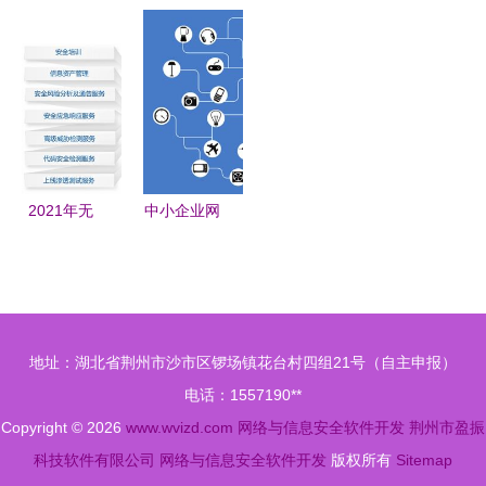
界的坚实防
以用户为中
安全软件开
您的电脑运
线 我们的
心，开启
发 互联网
行时间控制
网络与信息
Web3.0移
时代的技术
与信息安全
安全软件开
动新生态的
基石与实践
保护助手
发之路
守护者
2021年无
中小企业网
锡市网络安
络信息安全
全产业发展
实务 软件
报告深度解
开发与防护
读 聚焦网
策略
地址：湖北省荆州市沙市区锣场镇花台村四组21号（自主申报）
络与信息安
电话：1557190**
全软件开发
Copyright © 2026
www.wvizd.com
网络与信息安全软件开发
荆州市盈振
科技软件有限公司
网络与信息安全软件开发
版权所有
Sitemap