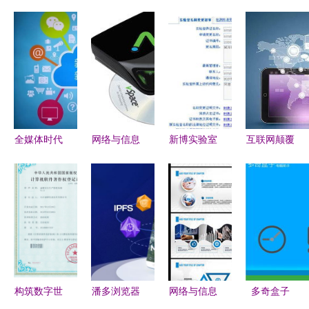
全媒体时代
网络与信息
新博实验室
互联网颠覆
已到来，你
安全软件开
资质认定管
式营销 精
准备好了
发 筑牢数
理软件 助
准抓住用户
吗？——网
字时代的防
力实验室行
需求的信息
络与信息安
线
政许可信息
安全之路
全软件开发
化建设
的关键议题
构筑数字世
潘多浏览器
网络与信息
多奇盒子