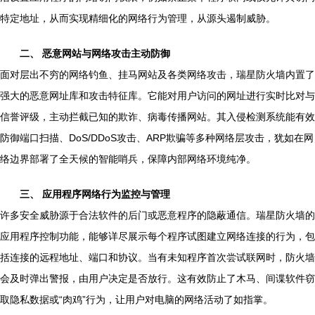
特定地址，从而实现精细化的网络行为管理，从源头遏制威胁。
二、 恶意网站与网络攻击主动防御
面对层出不穷的网络钓鱼、挂马网站及各类网络攻击，瑞星防火墙内置了
强大的恶意网址库和攻击特征库。它能对用户访问的网址进行实时比对与
信誉评级，主动拦截已知的欺诈、病毒传播网站。其入侵检测系统能有效
防御端口扫描、DoS/DDoS攻击、ARP欺骗等多种网络层攻击，犹如在网
络边界部署了全天候的智能哨兵，保障内部网络环境纯净。
三、 应用程序网络行为监控与管理
许多安全威胁源于合法软件的后门或恶意程序的隐蔽通信。瑞星防火墙的
应用程序控制功能，能够详尽展示每个程序试图建立网络连接的行为，包
括连接的远程地址、端口和协议。当有未知程序首次尝试联网时，防火墙
会及时弹出警报，由用户决定是否放行。这有效防止了木马、间谍软件窃
取隐私数据或“肉鸡”行为，让用户对电脑的网络活动了如指掌。